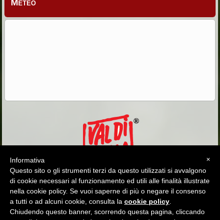
Meteo
×
Informativa
Questo sito o gli strumenti terzi da questo utilizzati si avvalgono
di cookie necessari al funzionamento ed utili alle finalità illustrate
nella cookie policy. Se vuoi saperne di più o negare il consenso
a tutti o ad alcuni cookie, consulta la
cookie policy
.
Hotel Cima Undici - Strada de Meida 63 - Pozza di Fassa - 38036 San
Chiudendo questo banner, scorrendo questa pagina, cliccando
Giovanni di Fassa (TN)